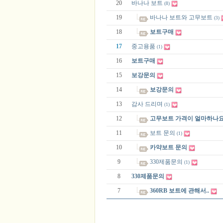
20
바나나 보트
(8)
19
바나나 보트와 고무보트
(3)
18
보트구매
17
중고용품
(1)
16
보트구매
15
보강문의
14
보강문의
13
감사 드리며
(1)
12
고무보트 가격이 얼마하나요
11
보트 문의
(1)
10
카약보트 문의
9
330제품문의
(1)
8
330제품문의
7
360RB 보트에 관해서..