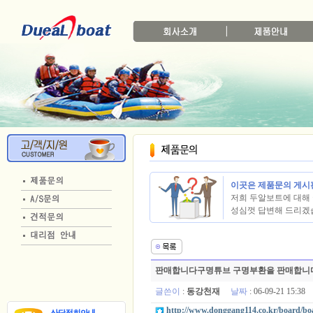
이곳은 제품문의 게시
저희 두알보트에 대해 
성심껏 답변해 드리겠
판매합니다구명튜브 구명부환을 판매합니
글쓴이
:
동강천재
날짜
: 06-09-21 15:3
http://www.donggang114.co.kr/board/