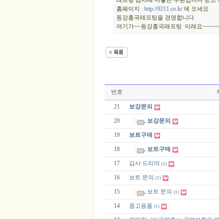
래프팅 검사때 사놓은 부환입니다 믿고
홈페이지 :
http://9211.co.kr
에 오세요
동강흥국래프팅을 경영합니다
여기가~~동강흥국래프팅 이래요~~~~~~
번호
21
보강문의
20
보강문의
19
보트구매
18
보트구매
17
감사 드리며
(1)
16
보트 문의
(1)
15
보트 문의
(1)
14
중고용품
(1)