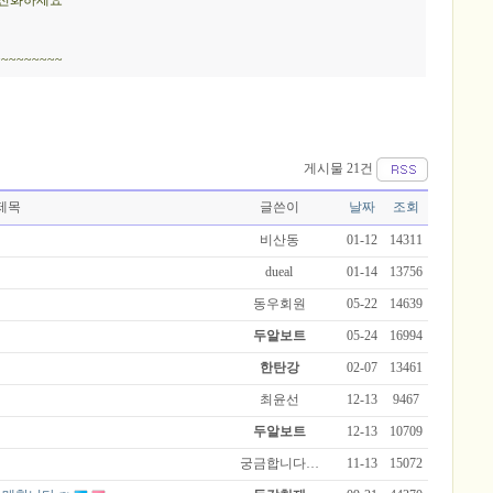
 전화하세요
~~~~~~~
게시물 21건
제목
글쓴이
날짜
조회
비산동
01-12
14311
dueal
01-14
13756
동우회원
05-22
14639
두알보트
05-24
16994
한탄강
02-07
13461
최윤선
12-13
9467
두알보트
12-13
10709
궁금합니다…
11-13
15072